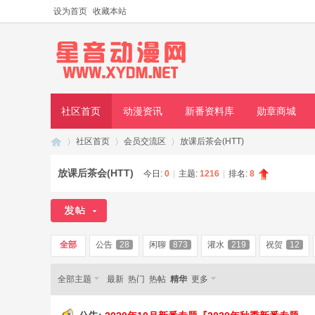
设为首页
收藏本站
社区首页
动漫资讯
新番资料库
勋章商城
社区首页
会员交流区
放课后茶会(HTT)
放课后茶会(HTT)
今日:
0
|
主题:
1216
|
排名:
8
星
»
›
›
全部
公告
28
闲聊
873
灌水
219
祝贺
12
全部主题
最新
热门
热帖
精华
更多