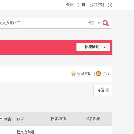
登录
注册
找回密码
搜索
搜
快捷导航
索
收藏本版
|
订阅
返 回
作者
回复/查看
最后发表
新窗
樱之宫莓香