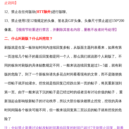
止访问】
12、禁止在任何版块(
HTT除外
)进行版聊。
13、禁止使用1至12项规定的头像、签名及GIF头像。头像尺寸禁止超过150*200
像素。
【视情节轻重进行禁言，并删除其签名内容，屡教不改者封号处理】
二、什么叫刷版？什么叫挖坟？
刷版就是在某一板块短时间内连续回复多帖，从版面主题列表看来，如果有第
一页连续几个帖子的最后回复都是同一个人，那么我们就说那个人刷版了。不
同的板块对刷版的具体贴数规定不同，一般来说连续回复超过3～5篇，就有刷
版的危险了。到了一个新板块请先多花点时间看看现有的文章，而不是随便挑
一些帖子就开始灌水。挖坟就是指回复已经跌出第一页的帖子，将其重新顶到
第一页。由于一般来说下沉的帖子是已经过时的或者没有讨论价值的帖子， 重
新顶起会影响较新帖子的讨论秩序，所以大部分板块都禁止挖坟，挖坟的具体
时间间隔各个板块可能不同，但一般来说回复第二页以后的帖子就有挖坟的危
险了
注：全站禁止新番讨论帖发帖时间离你回复的时间已超过7天则禁止回复，新番