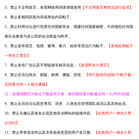
3、禁止不文明发言，各类网络用词请谨慎使用
【不文明发言将情况进行处理】
4、禁止多相同回复内容或类似内容帖子。
5、禁止利用论坛进行危害任何国家安全、泄露任何国家秘密，不得侵犯任何国
家社会集体与其公民的合法权益与秩序。
6、禁止发布谣言、色情、赌博、暴力、凶杀等违法行为帖子。
【发现此类帖子
一律永久禁言】
7、禁止发布广告以及不明链接等相关信息。
【发现即永久禁言】
8、禁止在论坛纯水、刷版、刷屏、屠版、挖坟。
【同个版块内连续5个帖子最
后回复为同一人视为屠版】
注：动漫萌图区为各位下载提供方便，每日限回复10帖最后同一人(同IP)回复
9、禁止会员在论坛恶意辱骂、诽谤、人身攻击管理团队成员以及其他会员。
10、禁止头像以及签名出现其他非法网站的链接内容。
【此类用户一律永久禁
止访问】
11、禁止带有攻击性以及含有低俗意思的用户名注册。
【此类用户一律永久禁