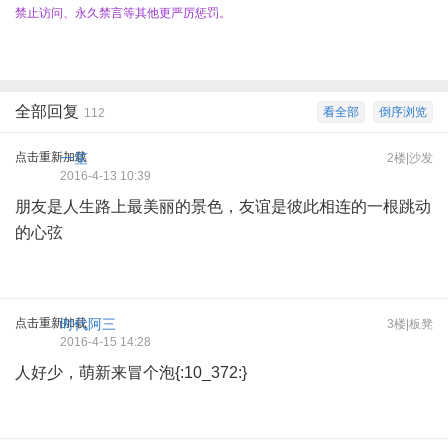
禁止访问、永久禁言等其他更严厉惩罚。
全部回复
看全部
倒序浏览
112
点击重新加载
一笙
2楼|沙发
2016-4-13 10:39
朋友是人生路上最美丽的景色，友谊是彼此相连的一根跳动
的心弦
点击重新加载
时代阿三
3楼|板凳
2016-4-15 14:28
人好少，萌新来冒个泡{:10_372:}