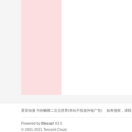
音
动
星音动漫 与你畅聊二次元世界(本站不投放外链广告)
如有侵权，请联系E-
Powered by
Discuz!
X3.5
漫
© 2001-2021 Tencent Cloud.