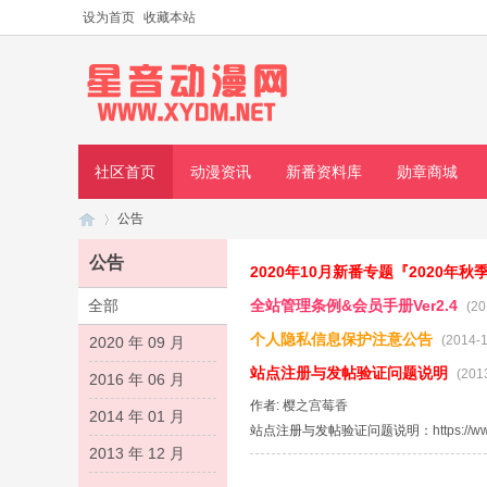
设为首页
收藏本站
社区首页
动漫资讯
新番资料库
勋章商城
公告
公告
2020年10月新番专题『2020年
全部
全站管理条例&会员手册Ver2.4
(20
星
›
个人隐私信息保护注意公告
(2014-1
2020 年 09 月
站点注册与发帖验证问题说明
(201
2016 年 06 月
作者:
樱之宫莓香
2014 年 01 月
站点注册与发帖验证问题说明：
https://
2013 年 12 月