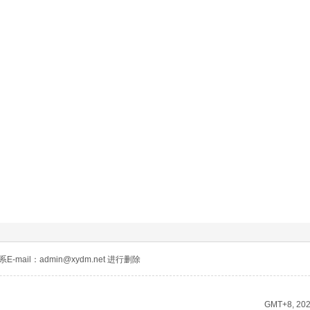
mail：admin@xydm.net 进行删除
GMT+8, 202