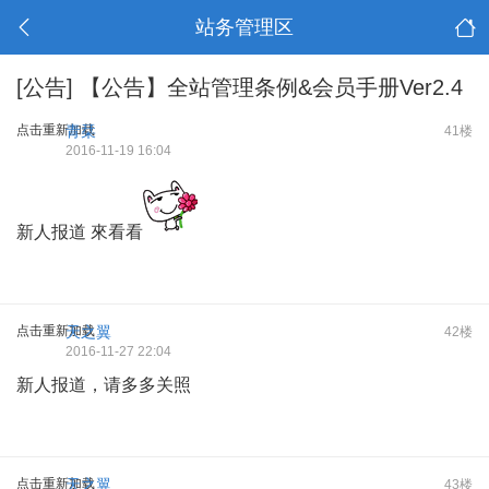
站务管理区
[公告]
【公告】全站管理条例&会员手册Ver2.4
点击重新加载
青栞
41楼
2016-11-19 16:04
新人报道 來看看
点击重新加载
天之翼
42楼
2016-11-27 22:04
新人报道，请多多关照
点击重新加载
天之翼
43楼