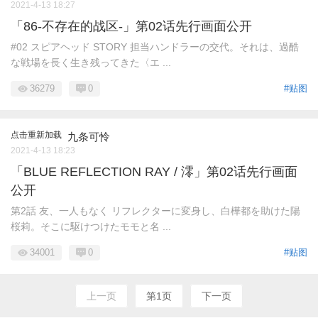
2021-4-13 18:27
「86-不存在的战区-」第02话先行画面公开
#02 スピアヘッド STORY 担当ハンドラーの交代。それは、過酷
な戦場を長く生き残ってきた〈エ ...
36279
0
#贴图
点击重新加载
九条可怜
2021-4-13 18:23
「BLUE REFLECTION RAY / 澪」第02话先行画面
公开
第2話 友、一人もなく リフレクターに変身し、白樺都を助けた陽
桜莉。そこに駆けつけたモモと名 ...
34001
0
#贴图
上一页
第1页
下一页