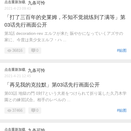
点击重新加载
九条可怜
2021-4-23 09:43
「打了三百年的史莱姆，不知不觉就练到了满等」第
03话先行画面公开
第3話 decoration-rev エルフが来た 賑やかになっていくアズサの
家に、今度は美少女エルフ・ハ ...
36816
0
#贴图
点击重新加载
九条可怜
2021-4-21 12:45
「再见我的克拉默」第03话先行画面公开
第03話 地獄の門 0対7という大差をつけられて折り返した久乃木学
園との練習試合。相手のレベルの ...
37466
0
#贴图
点击重新加载
九条可怜