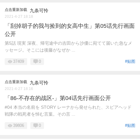
点击重新加载
九条可怜
2021-4-27 18:18
「刮掉胡子的我与捡到的女高中生」第05话先行画面
公开
第5話 現実 深夜、帰宅途中の吉田から沙優に宛てて届いた急なメ
ッセージ。そこには後藤がなぜか ...
37409
0
#贴图
点击重新加载
九条可怜
2021-4-27 18:16
「86-不存在的战区-」第04话先行画面公开
#04 本当の名前を STORY レーナから発せられた、スピアヘッド
戦隊の戦死者を悼む言葉。その言 ...
39806
0
#贴图