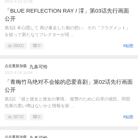
2021-4-21 12:36
「BLUE REFLECTION RAY / 澪」第03话先行画面
公开
第3話 本心隠して 再び暴走した都の想い、その『フラグメント』
を狙って新たなリフレクターが現 ...
39002
0
#贴图
点击重新加载
九条可怜
2021-4-16 18:04
「青梅竹马绝对不会输的恋爱喜剧」第02话先行画面
公开
第2話 「彼と彼女と彼女の事情」 復讐のために白草の彼氏、阿部
先輩の悪い噂はないかと情報を探 ...
38732
0
#贴图
点击重新加载
九条可怜