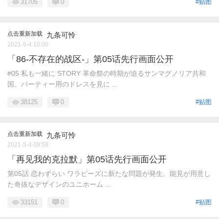
31705
0
#贴图
点击重新加载
九条可怜
2021-5-4 10:00
「86-不存在的战区-」第05话先行画面公开
#05 私も一緒に STORY 革命祭の時期が迫るサンマグノリア共和
国。パーティー用のドレスを見に ...
38125
0
#贴图
点击重新加载
九条可怜
2021-5-4 09:58
「再见我的克拉默」第05话先行画面公开
第05話 恋わずらい ワラビーズに新たな問題が発生。能見が用意し
た奇抜なデザインのユニホーム ...
33151
0
#贴图