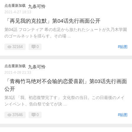
点击重新加载
九条可怜
2021-4-27 18:13
「再见我的克拉默」第04话先行画面公开
第04話 フロンティア 希の右足から放たれたシュートが久乃木学園
のゴールネットを揺らす。その場 ...
32164
0
#贴图
点击重新加载
九条可怜
2021-4-26 21:33
「青梅竹马绝对不会输的恋爱喜剧」第03话先行画面
公开
第3話 「我、初恋復讐完了す」 文化祭の当日。この日最後のメイ
ンイベント、告白祭で全てが決 ...
37646
0
#贴图