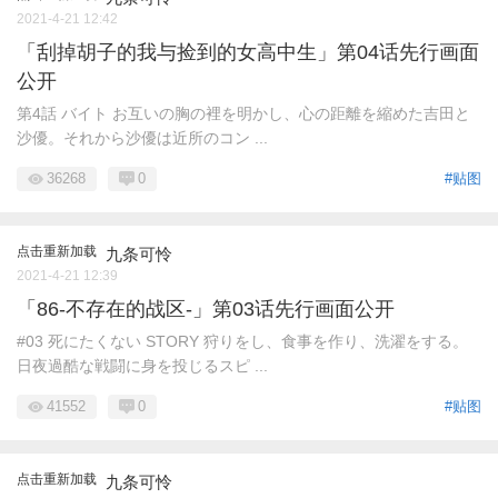
2021-4-21 12:42
「刮掉胡子的我与捡到的女高中生」第04话先行画面
公开
第4話 バイト お互いの胸の裡を明かし、心の距離を縮めた吉田と
沙優。それから沙優は近所のコン ...
36268
0
#贴图
点击重新加载
九条可怜
2021-4-21 12:39
「86-不存在的战区-」第03话先行画面公开
#03 死にたくない STORY 狩りをし、食事を作り、洗濯をする。
日夜過酷な戦闘に身を投じるスピ ...
41552
0
#贴图
点击重新加载
九条可怜