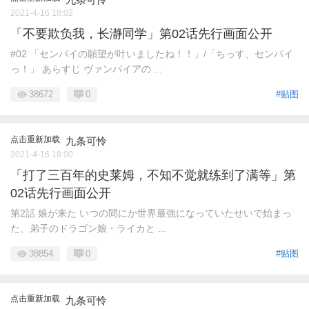
2021-4-16 18:02
「不要欺负我，长瀞同学」第02话先行画面公开
#02 「センパイの願望が叶いましたね！！」/「ちっす、センパイ
っ！」 あらすじ ヴァンパイアの ...
38672
0
#贴图
点击重新加载
九条可怜
2021-4-16 18:00
「打了三百年的史莱姆，不知不觉就练到了满等」第
02话先行画面公开
第2話 娘が来た いつの間にか世界最強になっていたせいで始まっ
た、弟子のドラゴン娘・ライカと ...
38854
0
#贴图
点击重新加载
九条可怜