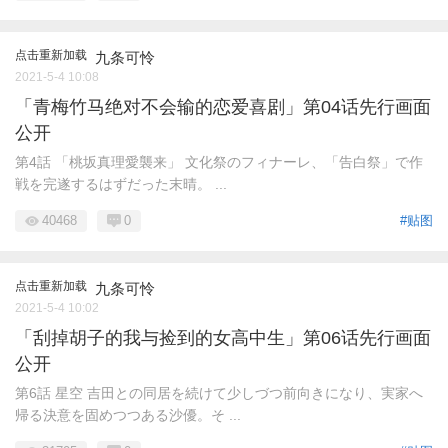
点击重新加载
九条可怜
2021-5-4 10:08
「青梅竹马绝对不会输的恋爱喜剧」第04话先行画面
公开
第4話 「桃坂真理愛襲来」 文化祭のフィナーレ、「告白祭」で作
戦を完遂するはずだった末晴。 ...
40468
0
#贴图
点击重新加载
九条可怜
2021-5-4 10:02
「刮掉胡子的我与捡到的女高中生」第06话先行画面
公开
第6話 星空 吉田との同居を続けて少しづつ前向きになり、実家へ
帰る決意を固めつつある沙優。そ ...