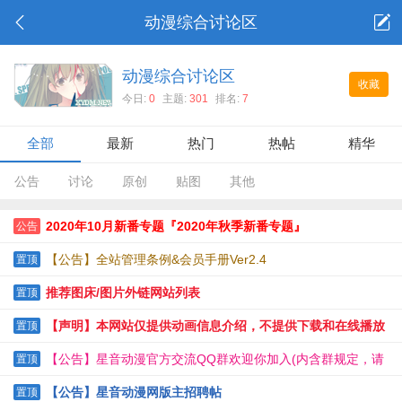
动漫综合讨论区
动漫综合讨论区
收藏
今日:
0
主题:
301
排名:
7
全部
最新
热门
热帖
精华
公告
讨论
原创
贴图
其他
2020年10月新番专题『2020年秋季新番专题』
公告
【公告】全站管理条例&会员手册Ver2.4
置顶
推荐图床/图片外链网站列表
置顶
【声明】本网站仅提供动画信息介绍，不提供下载和在线播放
置顶
服务。
【公告】星音动漫官方交流QQ群欢迎你加入(内含群规定，请
置顶
阅读后再申请)
【公告】星音动漫网版主招聘帖
置顶